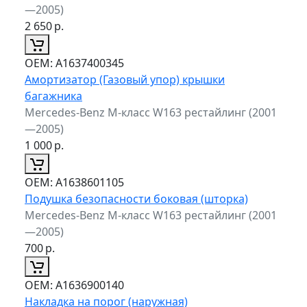
—2005)
2 650
р.
ОЕМ:
A1637400345
Амортизатор (Газовый упор) крышки
багажника
Mercedes-Benz M-класс W163 рестайлинг (2001
—2005)
1 000
р.
ОЕМ:
A1638601105
Подушка безопасности боковая (шторка)
Mercedes-Benz M-класс W163 рестайлинг (2001
—2005)
700
р.
ОЕМ:
A1636900140
Накладка на порог (наружная)