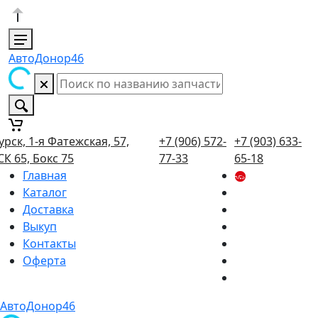
АвтоДонор46
урск, 1-я Фатежская, 57,
+7 (906) 572-
+7 (903) 633-
СК 65, Бокс 75
77-33
65-18
Главная
Каталог
Доставка
Выкуп
Контакты
Оферта
АвтоДонор46