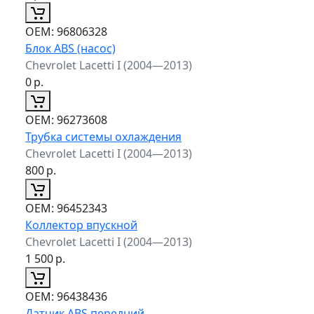
ОЕМ:
96806328
Блок ABS (насос)
Chevrolet Lacetti I (2004—2013)
0
р.
ОЕМ:
96273608
Трубка системы охлаждения
Chevrolet Lacetti I (2004—2013)
800
р.
ОЕМ:
96452343
Коллектор впускной
Chevrolet Lacetti I (2004—2013)
1 500
р.
ОЕМ:
96438436
Датчик ABS передний