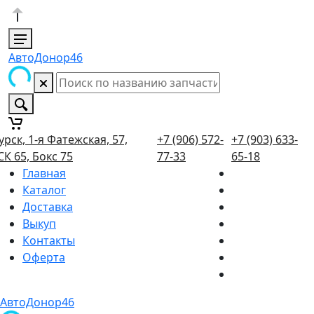
АвтоДонор46
урск, 1-я Фатежская, 57,
+7 (906) 572-
+7 (903) 633-
СК 65, Бокс 75
77-33
65-18
Главная
Каталог
Доставка
Выкуп
Контакты
Оферта
АвтоДонор46