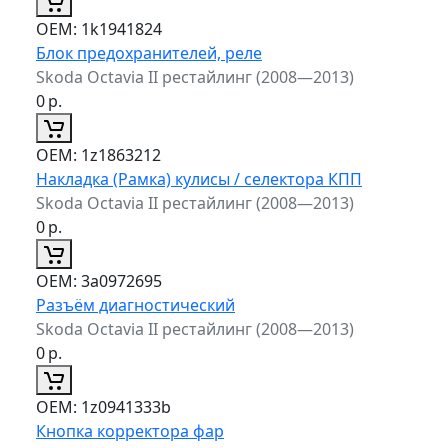
ОЕМ:
1k1941824
Блок предохранителей, реле
Skoda Octavia II рестайлинг (2008—2013)
0
р.
ОЕМ:
1z1863212
Накладка (Рамка) кулисы / селектора КПП
Skoda Octavia II рестайлинг (2008—2013)
0
р.
ОЕМ:
3a0972695
Разъём диагностический
Skoda Octavia II рестайлинг (2008—2013)
0
р.
ОЕМ:
1z0941333b
Кнопка корректора фар