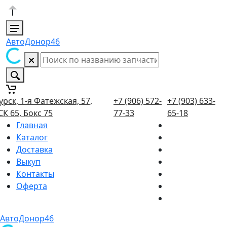
АвтоДонор46
урск, 1-я Фатежская, 57,
+7 (906) 572-
+7 (903) 633-
СК 65, Бокс 75
77-33
65-18
Главная
Каталог
Доставка
Выкуп
Контакты
Оферта
АвтоДонор46