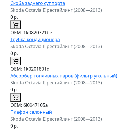
Скоба заднего суппорта
Skoda Octavia II рестайлинг (2008—2013)
0
р.
ОЕМ:
1k0820721be
Трубка кондиционера
Skoda Octavia II рестайлинг (2008—2013)
0
р.
ОЕМ:
1k0201801d
Абсорбер топливных паров (фильтр угольный)
Skoda Octavia II рестайлинг (2008—2013)
0
р.
ОЕМ:
6l0947105a
Плафон салонный
Skoda Octavia II рестайлинг (2008—2013)
0
р.