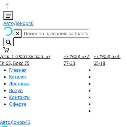
АвтоДонор46
урск, 1-я Фатежская, 57,
+7 (906) 572-
+7 (903) 633-
СК 65, Бокс 75
77-33
65-18
Главная
Каталог
Доставка
Выкуп
Контакты
Оферта
АвтоДонор46