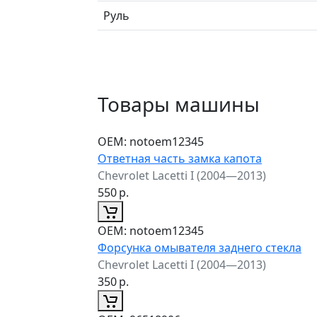
Руль
Товары машины
ОЕМ:
notoem12345
Ответная часть замка капота
Chevrolet Lacetti I (2004—2013)
550
р.
ОЕМ:
notoem12345
Форсунка омывателя заднего стекла
Chevrolet Lacetti I (2004—2013)
350
р.