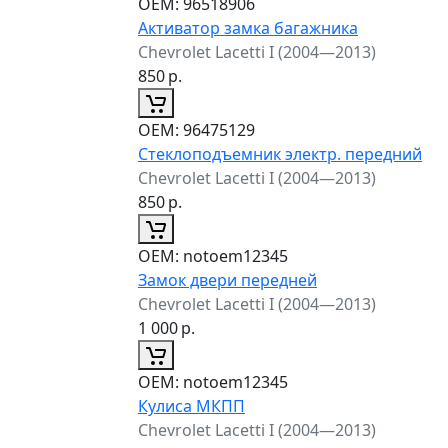
ОЕМ:
96518906
Активатор замка багажника
Chevrolet Lacetti I (2004—2013)
850
р.
ОЕМ:
96475129
Стеклоподъемник электр. передний
Chevrolet Lacetti I (2004—2013)
850
р.
ОЕМ:
notoem12345
Замок двери передней
Chevrolet Lacetti I (2004—2013)
1 000
р.
ОЕМ:
notoem12345
Кулиса МКПП
Chevrolet Lacetti I (2004—2013)