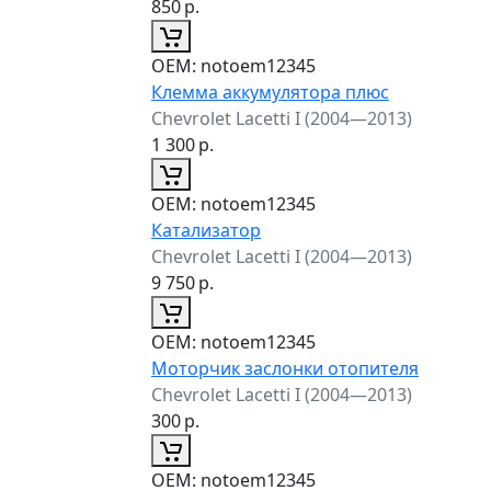
850
р.
ОЕМ:
notoem12345
Клемма аккумулятора плюс
Chevrolet Lacetti I (2004—2013)
1 300
р.
ОЕМ:
notoem12345
Катализатор
Chevrolet Lacetti I (2004—2013)
9 750
р.
ОЕМ:
notoem12345
Моторчик заслонки отопителя
Chevrolet Lacetti I (2004—2013)
300
р.
ОЕМ:
notoem12345