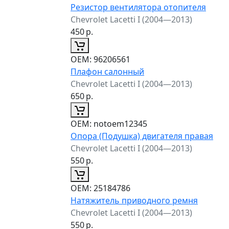
Резистор вентилятора отопителя
Chevrolet Lacetti I (2004—2013)
450
р.
ОЕМ:
96206561
Плафон салонный
Chevrolet Lacetti I (2004—2013)
650
р.
ОЕМ:
notoem12345
Опора (Подушка) двигателя правая
Chevrolet Lacetti I (2004—2013)
550
р.
ОЕМ:
25184786
Натяжитель приводного ремня
Chevrolet Lacetti I (2004—2013)
550
р.