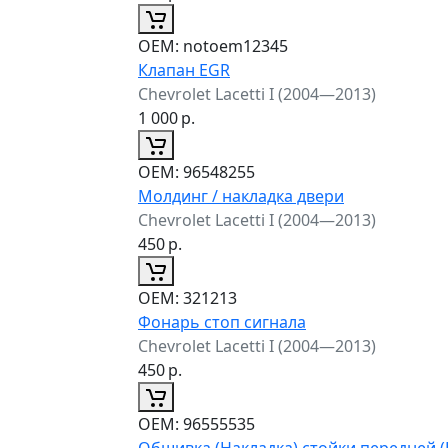
ОЕМ:
notoem12345
Клапан EGR
Chevrolet Lacetti I (2004—2013)
1 000
р.
ОЕМ:
96548255
Молдинг / накладка двери
Chevrolet Lacetti I (2004—2013)
450
р.
ОЕМ:
321213
Фонарь стоп сигнала
Chevrolet Lacetti I (2004—2013)
450
р.
ОЕМ:
96555535
Обшивка (Накладка) стойки передней 