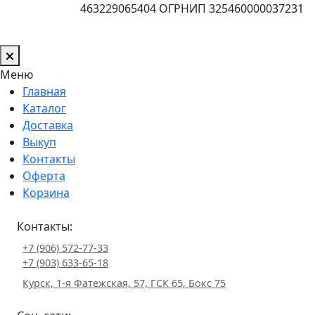
463229065404 ОГРНИП 325460000037231
Меню
Главная
Каталог
Доставка
Выкуп
Контакты
Оферта
Корзина
Контакты:
+7 (906) 572-77-33
+7 (903) 633-65-18
Курск, 1-я Фатежская, 57, ГСК 65, Бокс 75