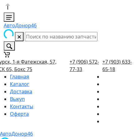
АвтоДонор46
урск, 1-я Фатежская, 57,
+7 (906) 572-
+7 (903) 633-
СК 65, Бокс 75
77-33
65-18
Главная
Каталог
Доставка
Выкуп
Контакты
Оферта
АвтоДонор46