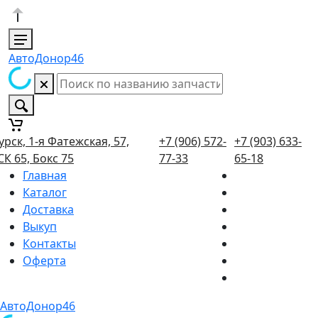
АвтоДонор46
урск, 1-я Фатежская, 57,
+7 (906) 572-
+7 (903) 633-
СК 65, Бокс 75
77-33
65-18
Главная
Каталог
Доставка
Выкуп
Контакты
Оферта
АвтоДонор46