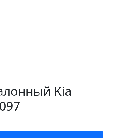
алонный Kia
6097