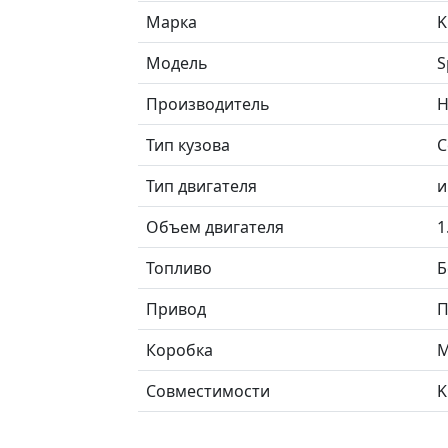
Марка
K
Модель
S
Производитель
H
Тип кузова
С
Тип двигателя
и
Объем двигателя
1
Топливо
Б
Привод
П
Коробка
М
Совместимости
K