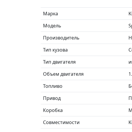
Марка
K
Модель
S
Производитель
H
Тип кузова
С
Тип двигателя
и
Объем двигателя
1
Топливо
Б
Привод
П
Коробка
М
Совместимости
K