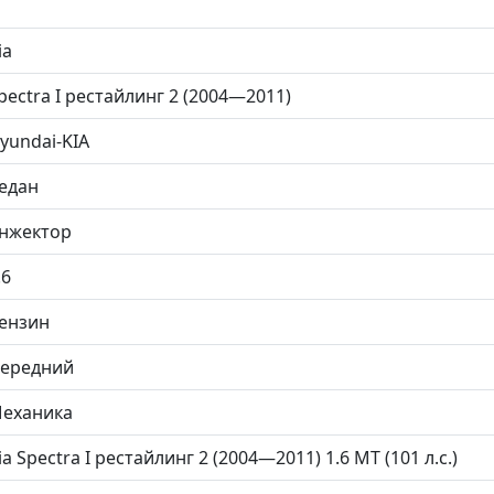
ia
pectra I рестайлинг 2 (2004—2011)
yundai-KIA
едан
нжектор
.6
ензин
ередний
еханика
ia Spectra I рестайлинг 2 (2004—2011) 1.6 MT (101 л.с.)