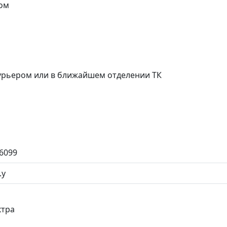
ом
курьером или в ближайшем отделении ТК
6099
.у
ктра