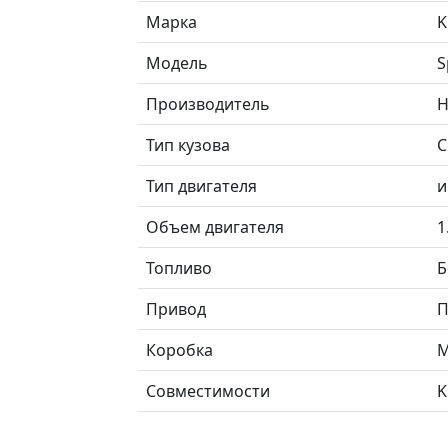
Марка
K
Модель
S
Производитель
H
Тип кузова
С
Тип двигателя
и
Объем двигателя
1
Топливо
Б
Привод
П
Коробка
М
Совместимости
K