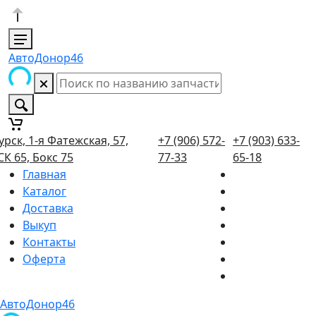
АвтоДонор46
урск, 1-я Фатежская, 57,
+7 (906) 572-
+7 (903) 633-
СК 65, Бокс 75
77-33
65-18
Главная
Каталог
Доставка
Выкуп
Контакты
Оферта
АвтоДонор46