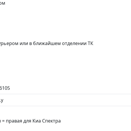
ом
курьером или в ближайшем отделении ТК
6105
.у
 = правая для Киа Спектра