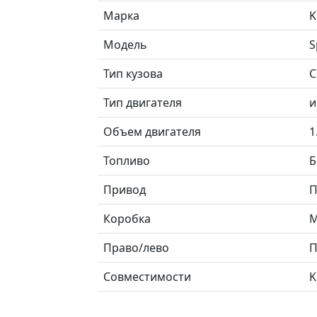
Марка
K
Модель
S
Тип кузова
С
Тип двигателя
и
Объем двигателя
1
Топливо
Б
Привод
П
Коробка
М
Право/лево
П
Совместимости
K