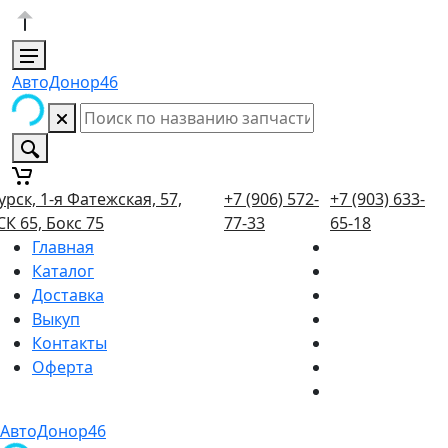
АвтоДонор46
урск, 1-я Фатежская, 57,
+7 (906) 572-
+7 (903) 633-
СК 65, Бокс 75
77-33
65-18
Главная
Каталог
Доставка
Выкуп
Контакты
Оферта
АвтоДонор46