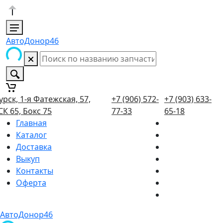
АвтоДонор46
урск, 1-я Фатежская, 57,
+7 (906) 572-
+7 (903) 633-
СК 65, Бокс 75
77-33
65-18
Главная
Каталог
Доставка
Выкуп
Контакты
Оферта
АвтоДонор46