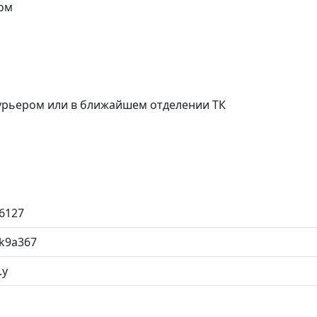
ом
курьером или в ближайшем отделении ТК
6127
k9a367
.у