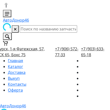
АвтоДонор46
урск, 1-я Фатежская, 57,
+7 (906) 572-
+7 (903) 633-
СК 65, Бокс 75
77-33
65-18
Главная
Каталог
Доставка
Выкуп
Контакты
Оферта
АвтоДонор46