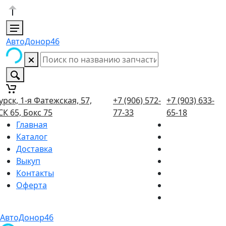
АвтоДонор46
урск, 1-я Фатежская, 57,
+7 (906) 572-
+7 (903) 633-
СК 65, Бокс 75
77-33
65-18
Главная
Каталог
Доставка
Выкуп
Контакты
Оферта
АвтоДонор46