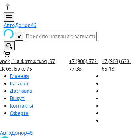
АвтоДонор46
урск, 1-я Фатежская, 57,
+7 (906) 572-
+7 (903) 633-
СК 65, Бокс 75
77-33
65-18
Главная
Каталог
Доставка
Выкуп
Контакты
Оферта
АвтоДонор46