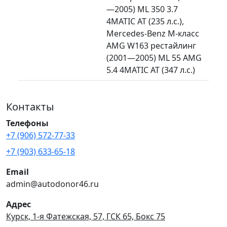
—2005) ML 350 3.7
4MATIC AT (235 л.с.),
Mercedes-Benz M-класс
AMG W163 рестайлинг
(2001—2005) ML 55 AMG
5.4 4MATIC AT (347 л.с.)
Контакты
Телефоны
+7 (906) 572-77-33
+7 (903) 633-65-18
Email
admin@autodonor46.ru
Адрес
Курск, 1-я Фатежская, 57, ГСК 65, Бокс 75