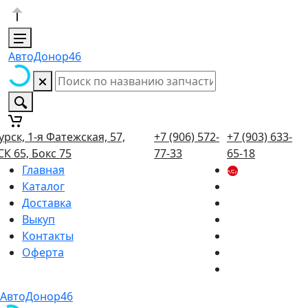
АвтоДонор46
урск, 1-я Фатежская, 57,
+7 (906) 572-
+7 (903) 633-
СК 65, Бокс 75
77-33
65-18
Главная
Каталог
Доставка
Выкуп
Контакты
Оферта
АвтоДонор46