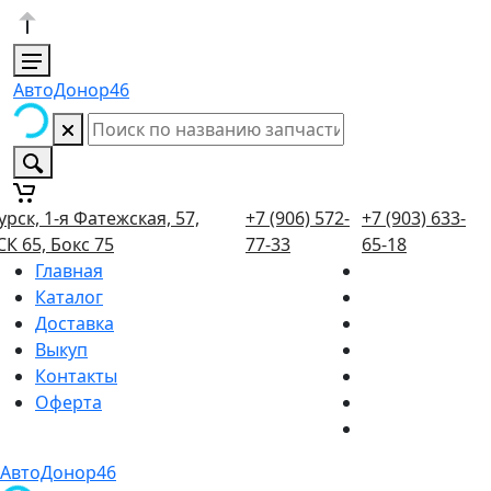
АвтоДонор46
урск, 1-я Фатежская, 57,
+7 (906) 572-
+7 (903) 633-
СК 65, Бокс 75
77-33
65-18
Главная
Каталог
Доставка
Выкуп
Контакты
Оферта
АвтоДонор46