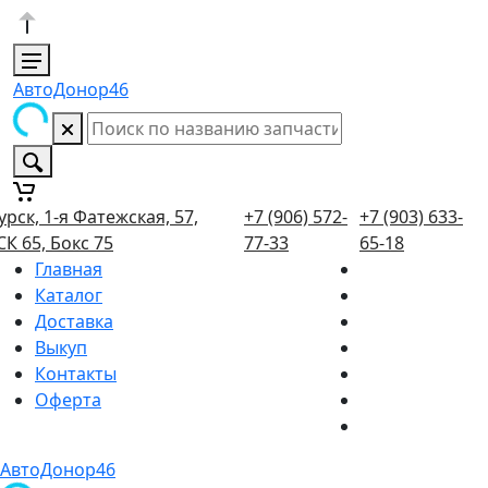
АвтоДонор46
урск, 1-я Фатежская, 57,
+7 (906) 572-
+7 (903) 633-
СК 65, Бокс 75
77-33
65-18
Главная
Каталог
Доставка
Выкуп
Контакты
Оферта
АвтоДонор46