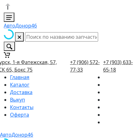
АвтоДонор46
урск, 1-я Фатежская, 57,
+7 (906) 572-
+7 (903) 633-
СК 65, Бокс 75
77-33
65-18
Главная
Каталог
Доставка
Выкуп
Контакты
Оферта
АвтоДонор46