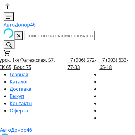
АвтоДонор46
урск, 1-я Фатежская, 57,
+7 (906) 572-
+7 (903) 633-
СК 65, Бокс 75
77-33
65-18
Главная
Каталог
Доставка
Выкуп
Контакты
Оферта
АвтоДонор46