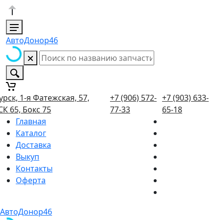
АвтоДонор46
урск, 1-я Фатежская, 57,
+7 (906) 572-
+7 (903) 633-
СК 65, Бокс 75
77-33
65-18
Главная
Каталог
Доставка
Выкуп
Контакты
Оферта
АвтоДонор46