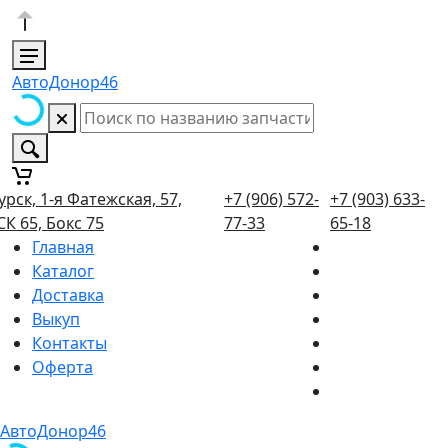
АвтоДонор46
урск, 1-я Фатежская, 57,
+7 (906) 572-
+7 (903) 633-
СК 65, Бокс 75
77-33
65-18
Главная
Каталог
Доставка
Выкуп
Контакты
Оферта
АвтоДонор46