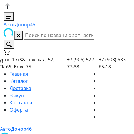
АвтоДонор46
урск, 1-я Фатежская, 57,
+7 (906) 572-
+7 (903) 633-
СК 65, Бокс 75
77-33
65-18
Главная
Каталог
Доставка
Выкуп
Контакты
Оферта
АвтоДонор46