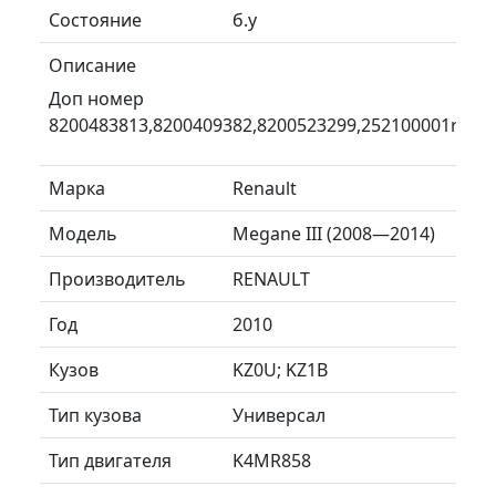
Состояние
б.у
Описание
Доп номер
8200483813,8200409382,8200523299,252100001r
Марка
Renault
Модель
Megane III (2008—2014)
Производитель
RENAULT
Год
2010
Кузов
KZ0U; KZ1B
Тип кузова
Универсал
Тип двигателя
K4MR858