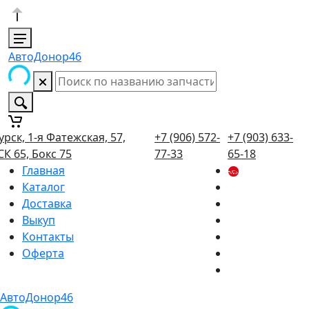
АвтоДонор46
урск, 1-я Фатежская, 57,
+7 (906) 572-
+7 (903) 633-
СК 65, Бокс 75
77-33
65-18
Главная
Каталог
Доставка
Выкуп
Контакты
Оферта
АвтоДонор46