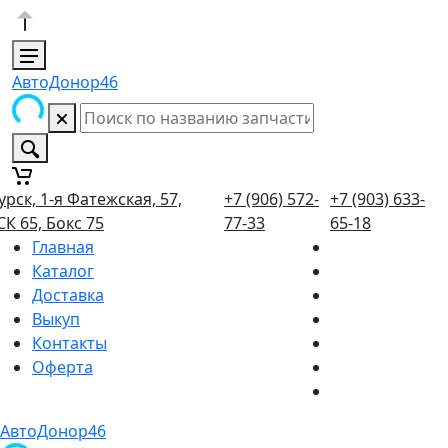
АвтоДонор46
урск, 1-я Фатежская, 57,
+7 (906) 572-
+7 (903) 633-
СК 65, Бокс 75
77-33
65-18
Главная
Каталог
Доставка
Выкуп
Контакты
Оферта
АвтоДонор46