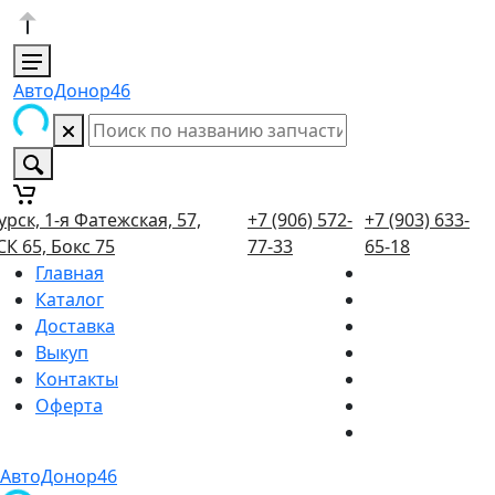
АвтоДонор46
урск, 1-я Фатежская, 57,
+7 (906) 572-
+7 (903) 633-
СК 65, Бокс 75
77-33
65-18
Главная
Каталог
Доставка
Выкуп
Контакты
Оферта
АвтоДонор46