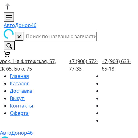
АвтоДонор46
урск, 1-я Фатежская, 57,
+7 (906) 572-
+7 (903) 633-
СК 65, Бокс 75
77-33
65-18
Главная
Каталог
Доставка
Выкуп
Контакты
Оферта
АвтоДонор46