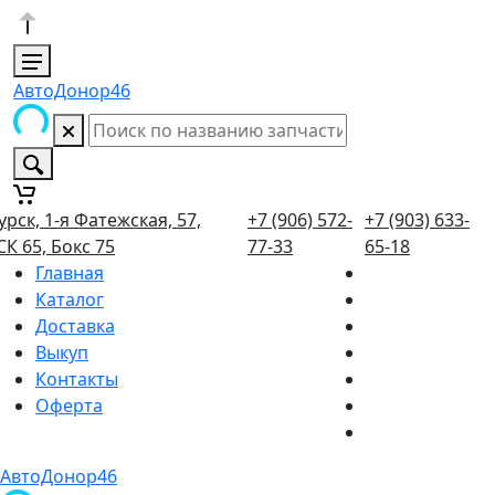
АвтоДонор46
урск, 1-я Фатежская, 57,
+7 (906) 572-
+7 (903) 633-
СК 65, Бокс 75
77-33
65-18
Главная
Каталог
Доставка
Выкуп
Контакты
Оферта
АвтоДонор46